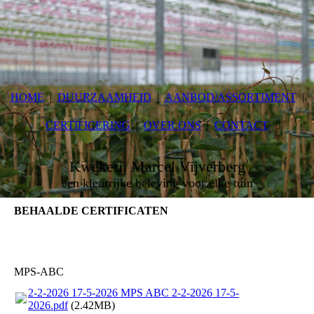
HOME
DUURZAAMHEID
AANBOD/ASSORTIMENT
CERTIFICERING
OVER ONS
CONTACT
Kwekerij Marcel Vijverberg
een kleurrijke beleving voor elke tuin
BEHAALDE CERTIFICATEN
MPS-ABC
2-2-2026 17-5-2026 MPS ABC 2-2-2026 17-5-
2026.pdf
(2.42MB)